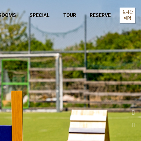
실시간
ROOMS
SPECIAL
TOUR
RESERVE
예약